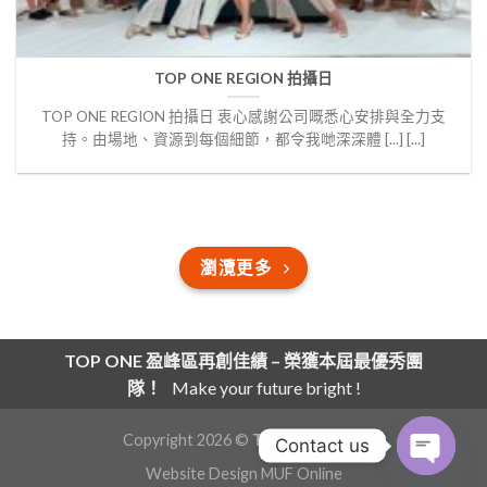
TOP ONE REGION 拍攝日
TOP ONE REGION 拍攝日 衷心感謝公司嘅悉心安排與全力支
持。由場地、資源到每個細節，都令我哋深深體 [...] [...]
瀏灠更多
TOP ONE 盈峰區再創佳績 – 榮獲本屆最優秀團
隊！
Make your future bright !
Copyright 2026 ©
Top One 盈峰區
Contact us
Website Design
MUF Online