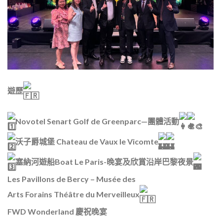
遊歷
Novotel Senart Golf de Greenparc—團體活動
沃子爵城堡 Chateau de Vaux le Vicomte
塞納河遊船Boat Le Paris-晚宴及欣賞沿岸巴黎夜景
Les Pavillons de Bercy – Musée des
Arts Forains Théâtre du Merveilleux
FWD Wonderland 慶祝晚宴