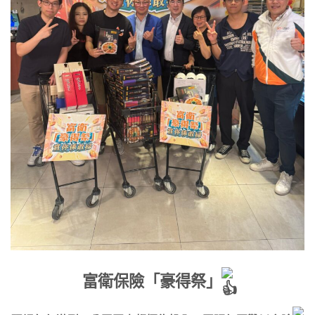
富衛保險「豪得祭」